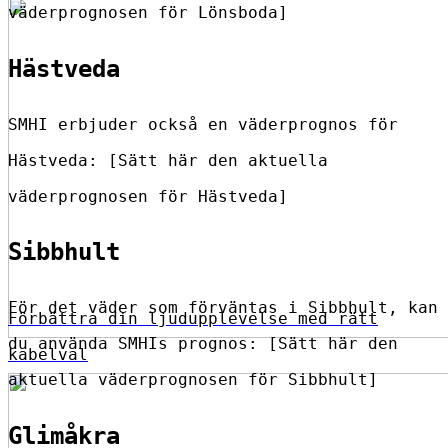
väderprognosen för Lönsboda]
Hästveda
SMHI erbjuder också en väderprognos för
Hästveda: [Sätt här den aktuella
väderprognosen för Hästveda]
Sibbhult
För det väder som förväntas i Sibbhult, kan
Förbättra din ljudupplevelse med rätt
du använda SMHIs prognos: [Sätt här den
kabelval
aktuella väderprognosen för Sibbhult]
Glimåkra