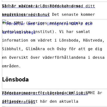
Vad är vädret i Lönsboda och dess
Så här maximerar du fördelarna med ditt
omgivningar just nu? Det senaste kommer
kreditkort med bonus
från SMHI (Sveriges meteorologiska och
hydrologiska institut). Vi har samlat
information om vädret i Lönsboda, Hästveda,
Sibbhult, Glimåkra och Osby för att ge dig
en översikt över väderförhållandena i dessa
områden.
Lönsboda
Väderprognosen för Lönsboda enligt SMHI är
Fördelar med att integrera CRM i din
följande: [Sätt här den aktuella
affärsstrategi