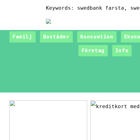
Keywords: swedbank farsta, swe
Familj
Bostäder
Konsumtion
Ekon
Företag
Info