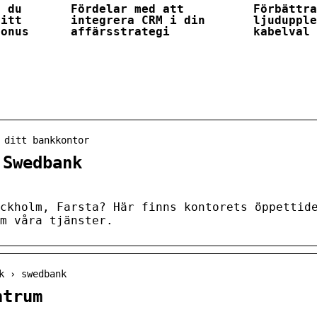
r du
Fördelar med att
Förbättr
ditt
integrera CRM i din
ljuduppl
bonus
affärsstrategi
kabelval
 ditt bankkontor
 Swedbank
ckholm, Farsta? Här finns kontorets öppettid
m våra tjänster.
k › swedbank
ntrum