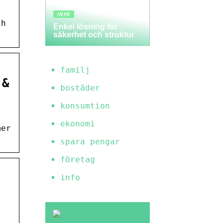
INFO
ch
Enkel lösning för
säkerhet och struktur
familj
 &
bostäder
konsumtion
ekonomi
mer
spara pengar
företag
info