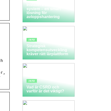
Installera ett LTA-
,
system – en smart
lösning för
avloppshantering
INFO
Strategisk
kompetensutveckling
kräver rätt lärplattform
ch
er,
r
INFO
Vad är CSRD och
varför är det viktigt?