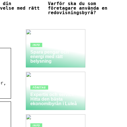
a din
Varför ska du som
evelse med rätt
företagare använda en
redovisningsbyrå?
INFO
Spara pengar och
energi med rätt
belysning
er,
FÖRETAG
Expertis och service:
Hitta den bästa
ekonomibyrån i Luleå
INFO