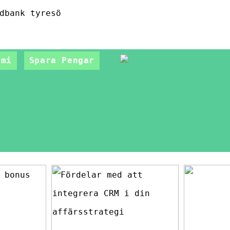
dbank tyresö
omi
Spara Pengar