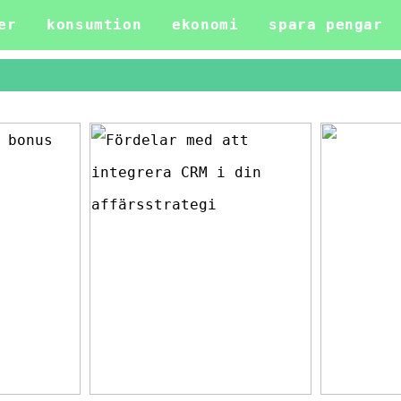
er
konsumtion
ekonomi
spara pengar