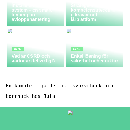
Installera ett LTA-
Strategisk
system – en smart
kompetensutvecklin
lösning för
g kräver rätt
avloppshantering
lärplattform
INFO
INFO
Vad är CSRD och
Enkel lösning för
varför är det viktigt?
säkerhet och struktur
En komplett guide till svarvchuck och
borrhuck hos Jula