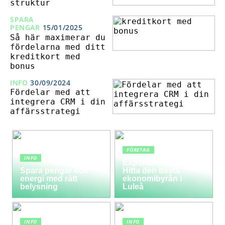
struktur
SPARA
PENGAR
15/01/2025
Så här maximerar du
fördelarna med ditt
kreditkort med
bonus
INFO
30/09/2024
Fördelar med att
integrera CRM i din
affärsstrategi
FÖRETAG
INFO
Expertis och service:
Spara pengar och
Hitta den bästa
energi med rätt
ekonomibyrån i
belysning
Luleå
INFO
INFO