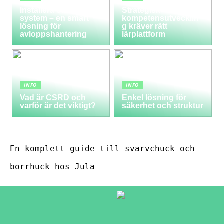
Installera ett LTA-
Strategisk
system – en smart
kompetensutvecklin
lösning för
g kräver rätt
avloppshantering
lärplattform
INFO
INFO
Vad är CSRD och
Enkel lösning för
varför är det viktigt?
säkerhet och struktur
En komplett guide till svarvchuck och
borrhuck hos Jula