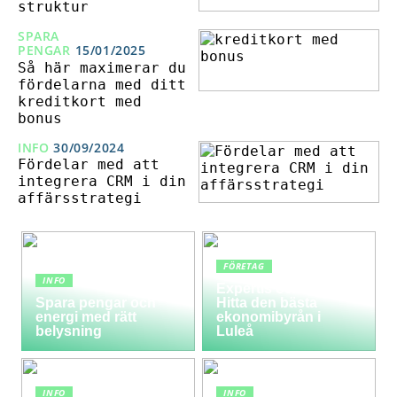
struktur
SPARA
PENGAR
15/01/2025
Så här maximerar du
fördelarna med ditt
kreditkort med
bonus
INFO
30/09/2024
Fördelar med att
integrera CRM i din
affärsstrategi
FÖRETAG
INFO
Expertis och service:
Spara pengar och
Hitta den bästa
energi med rätt
ekonomibyrån i
belysning
Luleå
INFO
INFO