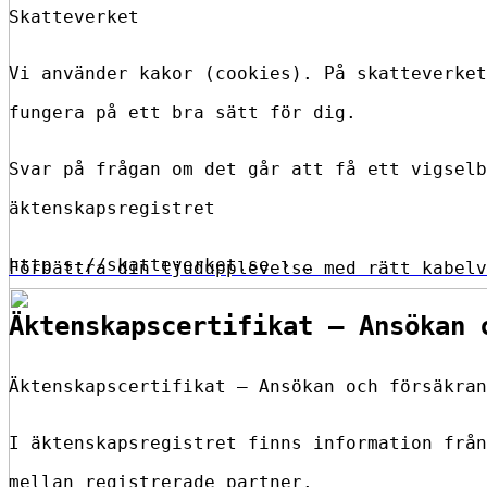
Skatteverket
Vi använder kakor (cookies). På skatteverket
fungera på ett bra sätt för dig.
Svar på frågan om det går att få ett vigselb
äktenskapsregistret
http s://skatteverket.se › …
Förbättra din ljudupplevelse med rätt kabelv
Äktenskapscertifikat – Ansökan 
Äktenskapscertifikat – Ansökan och försäkran
I äktenskapsregistret finns information från
mellan registrerade partner.