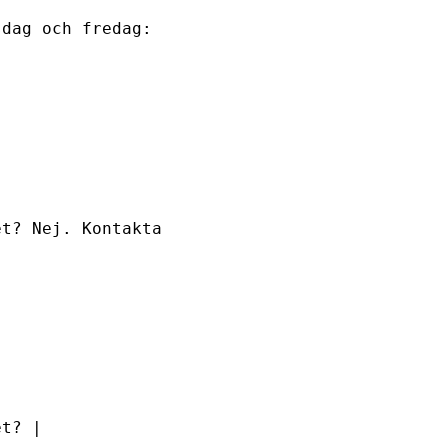
sdag och fredag:
et? Nej. Kontakta
et? |