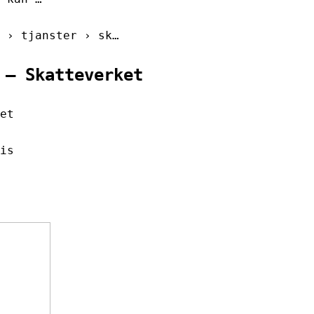
 › tjanster › sk…
 – Skatteverket
et
is