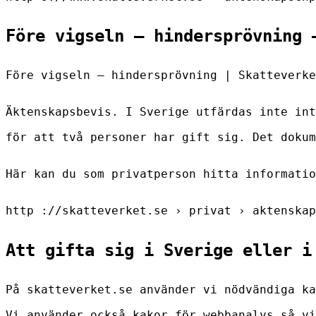
Före vigseln – hindersprövning 
Före vigseln – hindersprövning | Skatteverke
Äktenskapsbevis. I Sverige utfärdas inte int
för att två personer har gift sig. Det dokum
Här kan du som privatperson hitta informatio
http ://skatteverket.se › privat › aktenskap
Att gifta sig i Sverige eller i
På skatteverket.se använder vi nödvändiga ka
Vi använder också kakor för webbanalys så vi