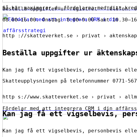
Så här maximerar du fördelarna med ditt kred
Beställa uppgifter ur registret · Telefon: 0
08.00–16.00. Onsdag: 8.00–9.00 samt 10.30–16
http ://skatteverket.se › privat › aktenskap
Beställa uppgifter ur äktenskap
Kan jag få ett vigselbevis, personbevis elle
Skatteupplysningen på telefonnummer 0771-567
http s://www.skatteverket.se › privat › allm
Fördelar med att integrera CRM i din affärss
Kan jag få ett vigselbevis, per
Kan jag få ett vigselbevis, personbevis elle