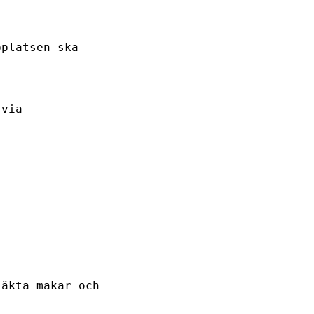
bplatsen ska
 via
 äkta makar och