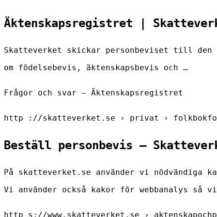
Äktenskapsregistret | Skattever
Skatteverket skickar personbeviset till den 
om födelsebevis, äktenskapsbevis och …
Frågor och svar – Äktenskapsregistret
http ://skatteverket.se › privat › folkbokfo
Beställ personbevis – Skattever
På skatteverket.se använder vi nödvändiga ka
Vi använder också kakor för webbanalys så vi
http s://www.skatteverket.se › aktenskapochp