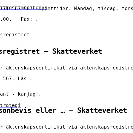
itkort med bonus
771-567 567. Öppettider: Måndag, tisdag, tor
.00. · Fax: …
sregistret
sregistret – Skatteverket
r äktenskapscertifikat via äktenskapsregistr
 567. Läs …
ant › kanjagf…
trategi
sonbevis eller … – Skatteverket
r äktenskapscertifikat via äktenskapsregistr