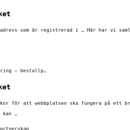
ket
adress som är registrerad i … Här har vi sam
ring › bestallp…
ket
kor för att webbplatsen ska fungera på ett b
 kan …
artnerskap