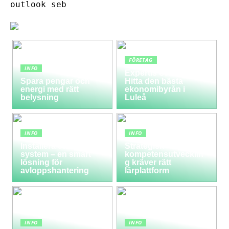
outlook seb
FÖRETAG
INFO
Expertis och service:
Spara pengar och
Hitta den bästa
energi med rätt
ekonomibyrån i
belysning
Luleå
INFO
INFO
Installera ett LTA-
Strategisk
system – en smart
kompetensutvecklin
lösning för
g kräver rätt
avloppshantering
lärplattform
INFO
INFO