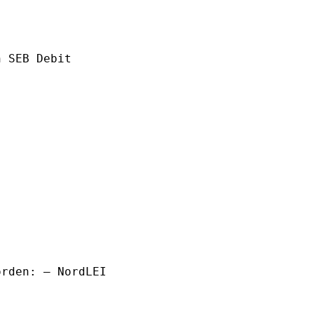
h SEB Debit
orden: – NordLEI