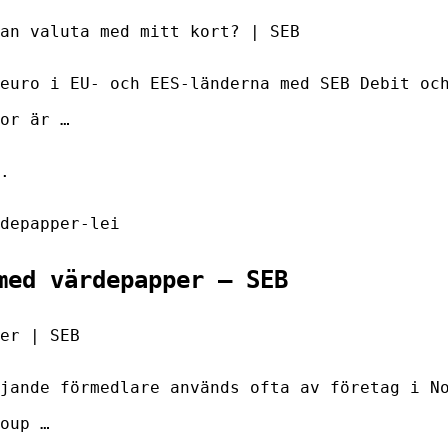
an valuta med mitt kort? | SEB
euro i EU- och EES-länderna med SEB Debit oc
or är …
.
depapper-lei
med värdepapper – SEB
er | SEB
jande förmedlare används ofta av företag i N
oup …