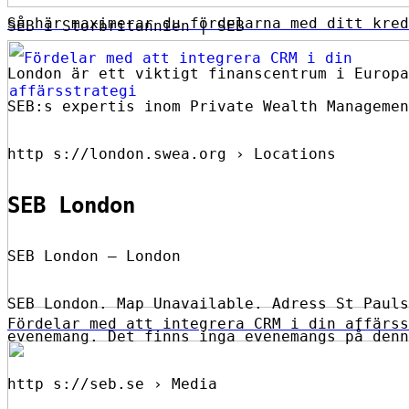
Så här maximerar du fördelarna med ditt kred
SEB i Storbritannien | SEB
London är ett viktigt finanscentrum i Europa
SEB:s expertis inom Private Wealth Managemen
http s://london.swea.org › Locations
SEB London
SEB London – London
SEB London. Map Unavailable. Adress St Pauls
Fördelar med att integrera CRM i din affärss
evenemang. Det finns inga evenemangs på denn
http s://seb.se › Media