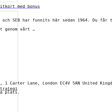
itkort med bonus
 och SEB har funnits här sedan 1964. Du får 
t genom vårt …
, 1 Carter Lane, London EC4V 5AN United King
trategi
a plats.