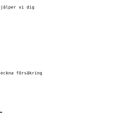
hjälper vi dig
teckna försäkring
…