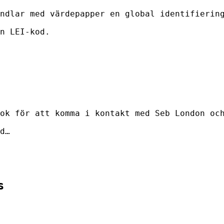
ndlar med värdepapper en global identifierin
n LEI-kod.
ok för att komma i kontakt med Seb London oc
d…
s