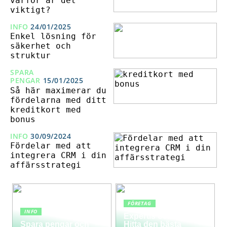
varför är det
viktigt?
INFO
24/01/2025
Enkel lösning för
säkerhet och
struktur
SPARA
PENGAR
15/01/2025
Så här maximerar du
fördelarna med ditt
kreditkort med
bonus
INFO
30/09/2024
Fördelar med att
integrera CRM i din
affärsstrategi
FÖRETAG
INFO
Expertis och service:
Spara pengar och
Hitta den bästa