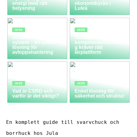
energi med rätt
ekonomibyrån i
belysning
Luleå
INFO
INFO
Installera ett LTA-
Strategisk
system – en smart
kompetensutvecklin
lösning för
g kräver rätt
avloppshantering
lärplattform
INFO
INFO
Vad är CSRD och
Enkel lösning för
varför är det viktigt?
säkerhet och struktur
En komplett guide till svarvchuck och
borrhuck hos Jula