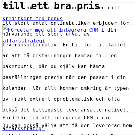
till ett bra pris
Så här maximerar du fördelarna med ditt
kreditkort med bonus
Ett stort antal onlinebutiker erbjuder för
närvarande ett stort urval av
leveransalternativ. En hit för tillfället
är att få beställningen hämtad till en
paketbutik, där du själv kan hämta
beställningen precis när den passar i din
kalender. När allt kommer omkring är typen
av frakt extremt oproblematisk och ofta
också det billigaste leveransalternativet.
Fördelar med att integrera CRM i din
Du kan också välja att få den levererad hem
affärsstrategi