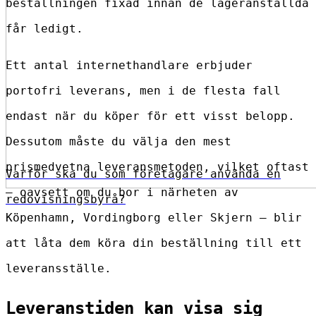
beställningen fixad innan de lageranställda
får ledigt.
Ett antal internethandlare erbjuder
portofri leverans, men i de flesta fall
endast när du köper för ett visst belopp.
Dessutom måste du välja den mest
prismedvetna leveransmetoden, vilket oftast
Varför ska du som företagare använda en
– oavsett om du bor i närheten av
redovisningsbyrå?
Köpenhamn, Vordingborg eller Skjern – blir
att låta dem köra din beställning till ett
leveransställe.
Leveranstiden kan visa sig