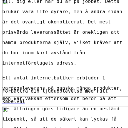
till dig eller när du är på jobbet. Detta
brukar vara lite dyrare, men å andra sidan
är det ovanligt okomplicerat. Det mest
prisvärda leveranssättet är onekligen att
hämta produkterna själv, vilket kräver att
du bor inom kort avstånd från
internetföretagets adress.
Ett antal internetbutiker erbjuder 1
vardagsleverans på ganska många produkter,
Förbättra din ljudupplevelse med rätt
men var vaksam eftersom det beror på att
kabelval
beställningen görs tidigare än en bestämd
tidpunkt, så att de säkert kan lyckas få