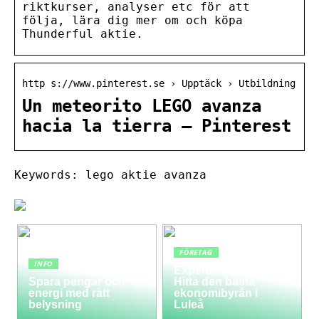
riktkurser, analyser etc för att
följa, lära dig mer om och köpa
Thunderful aktie.
http s://www.pinterest.se › Upptäck › Utbildning
Un meteorito LEGO avanza
hacia la tierra – Pinterest
Keywords: lego aktie avanza
FÖRETAG
INFO
Expertis och service:
Spara pengar och
Hitta den bästa
energi med rätt
ekonomibyrån i
belysning
Luleå