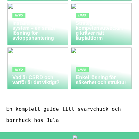
INFO
INFO
Installera ett LTA-
Strategisk
system – en smart
kompetensutvecklin
lösning för
g kräver rätt
avloppshantering
lärplattform
INFO
INFO
Vad är CSRD och
Enkel lösning för
varför är det viktigt?
säkerhet och struktur
En komplett guide till svarvchuck och
borrhuck hos Jula