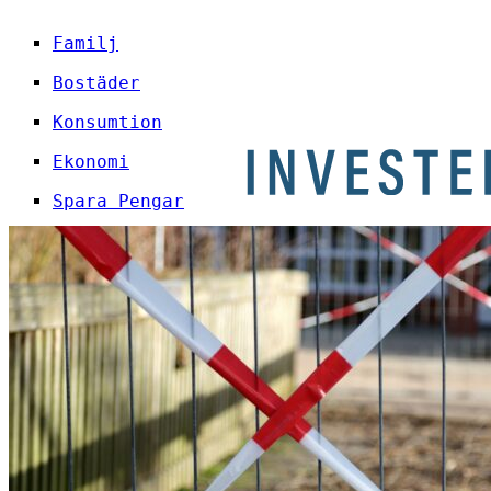
Familj
Bostäder
Konsumtion
Ekonomi
Spara Pengar
Företag
Info