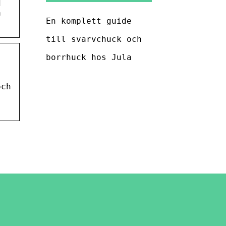
d
å
En komplett guide
till svarvchuck och
borrhuck hos Jula
och