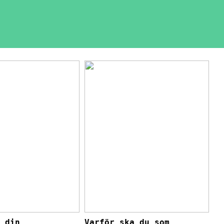
a din
Varför ska du som