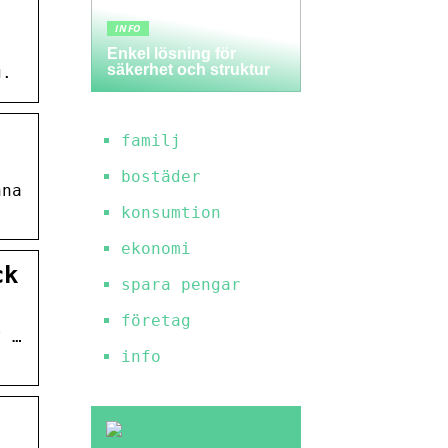
INFO
Enkel lösning för
säkerhet och struktur
g.
familj
bostäder
nna
konsumtion
ekonomi
ck
spara pengar
företag
? …
info