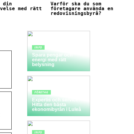
a din
Varför ska du som
evelse med rätt
företagare använda en
redovisningsbyrå?
INFO
Spara pengar och
energi med rätt
belysning
FÖRETAG
Expertis och service:
Hitta den bästa
ekonomibyrån i Luleå
t
INFO