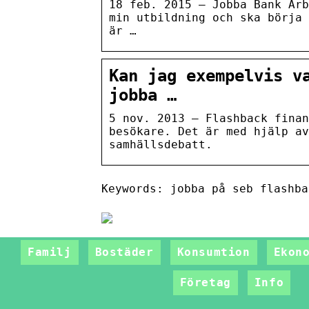
18 feb. 2015 — Jobba Bank Arb
min utbildning och ska börja 
är …
Kan jag exempelvis v
jobba …
5 nov. 2013 — Flashback finan
besökare. Det är med hjälp av
samhällsdebatt.
Keywords: jobba på seb flashba
Familj
Bostäder
Konsumtion
Ekon
Företag
Info