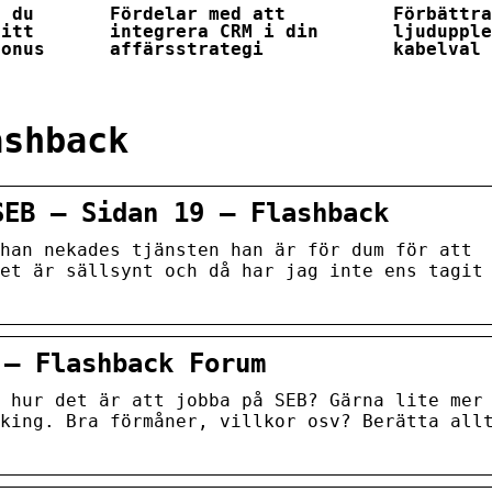
r du
Fördelar med att
Förbättr
ditt
integrera CRM i din
ljuduppl
bonus
affärsstrategi
kabelval
ashback
SEB – Sidan 19 – Flashback
han nekades tjänsten han är för dum för att
et är sällsynt och då har jag inte ens tagit
 – Flashback Forum
 hur det är att jobba på SEB? Gärna lite mer
king. Bra förmåner, villkor osv? Berätta all