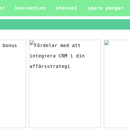
er
konsumtion
ekonomi
spara pengar