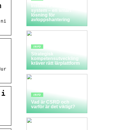
m
Installera ett LTA-
system – en smart
lösning för
avloppshantering
 ni
INFO
Strategisk
kompetensutveckling
kräver rätt lärplattform
Hur
 i
INFO
Vad är CSRD och
varför är det viktigt?