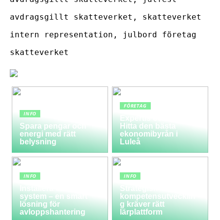
avdragsgillt skatteverket, skatteverket
intern representation, julbord företag
skatteverket
FÖRETAG
INFO
Expertis och service:
Spara pengar och
Hitta den bästa
energi med rätt
ekonomibyrån i
belysning
Luleå
INFO
INFO
Installera ett LTA-
Strategisk
system – en smart
kompetensutvecklin
lösning för
g kräver rätt
avloppshantering
lärplattform