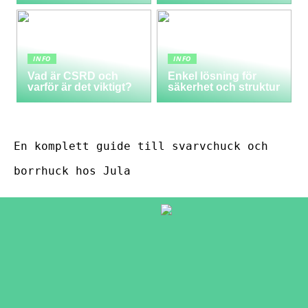
INFO
INFO
Vad är CSRD och
Enkel lösning för
varför är det viktigt?
säkerhet och struktur
En komplett guide till svarvchuck och
borrhuck hos Jula