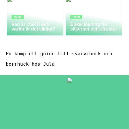
INFO
INFO
Vad är CSRD och
Enkel lösning för
varför är det viktigt?
säkerhet och struktur
En komplett guide till svarvchuck och
borrhuck hos Jula