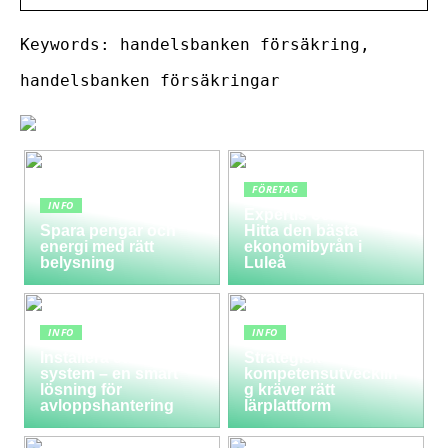
Keywords: handelsbanken försäkring,
handelsbanken försäkringar
FÖRETAG
INFO
Expertis och service:
Spara pengar och
Hitta den bästa
energi med rätt
ekonomibyrån i
belysning
Luleå
INFO
INFO
Installera ett LTA-
Strategisk
system – en smart
kompetensutvecklin
lösning för
g kräver rätt
avloppshantering
lärplattform