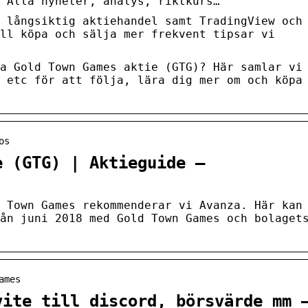
 Alla nyheter, analys, riktkurs…
 långsiktig aktiehandel samt TradingView och
ll köpa och sälja mer frekvent tipsar vi
a Gold Town Games aktie (GTG)? Här samlar vi
 etc för att följa, lära dig mer om och köpa
os
e (GTG) | Aktieguide –
 Town Games rekommenderar vi Avanza. Här kan
ån juni 2018 med Gold Town Games och bolaget
ames
vite till discord, börsvärde mm 