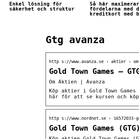
Enkel lösning för
Så här maximera
säkerhet och struktur
fördelarna med 
kreditkort med 
Gtg avanza
http s://www.avanza.se › aktier › om
Gold Town Games – GT
Om Aktien | Avanza
Köp aktier i Gold Town Games 
här för att se kursen och köp
http s://www.nordnet.se › 16572033-g
Gold Town Games (GTG
Köp aktien Gold Town Games (G