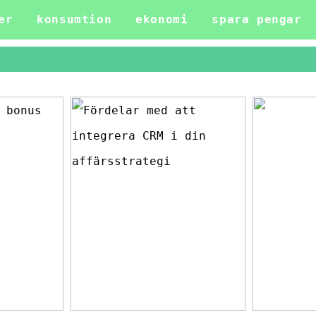
er
konsumtion
ekonomi
spara pengar