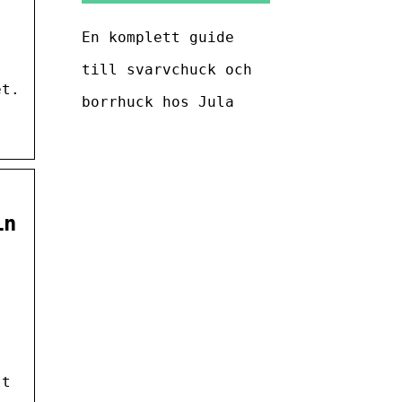
En komplett guide
till svarvchuck och
et.
borrhuck hos Jula
in
tt