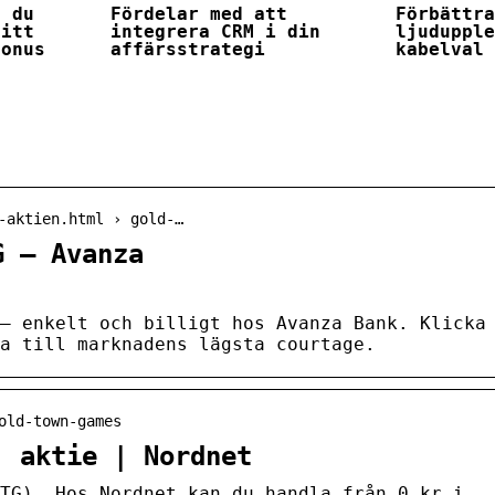
r du
Fördelar med att
Förbättr
ditt
integrera CRM i din
ljuduppl
bonus
affärsstrategi
kabelval
-aktien.html › gold-…
G – Avanza
– enkelt och billigt hos Avanza Bank. Klicka
a till marknadens lägsta courtage.
old-town-games
) aktie | Nordnet
TG). Hos Nordnet kan du handla från 0 kr i