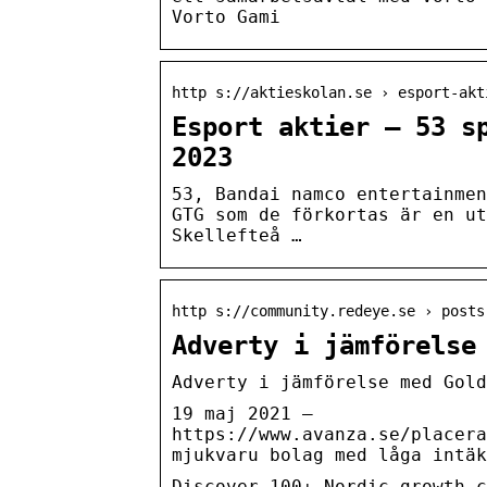
Vorto Gami
http s://aktieskolan.se › esport-akt
Esport aktier – 53 s
2023
53, Bandai namco entertainmen
GTG som de förkortas är en ut
Skellefteå …
http s://community.redeye.se › posts
Adverty i jämförelse
Adverty i jämförelse med Gold
19 maj 2021 —
https://www.avanza.se/placera
mjukvaru bolag med låga intäk
Discover 100+ Nordic growth c