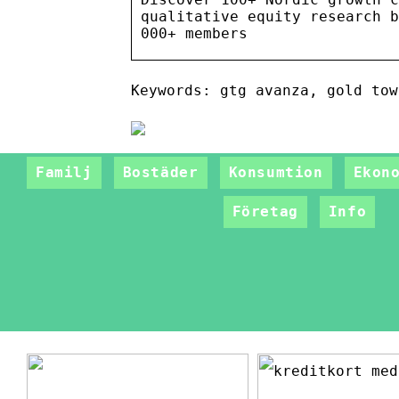
qualitative equity research b
000+ members
Keywords: gtg avanza, gold tow
Familj
Bostäder
Konsumtion
Ekon
Företag
Info