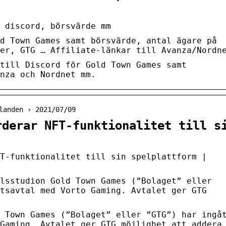
 discord, börsvärde mm
d Town Games samt börsvärde, antal ägare på
er, GTG … Affiliate-länkar till Avanza/Nordn
till Discord för Gold Town Games samt
nza och Nordnet mm.
landen › 2021/07/09
rderar NFT-funktionalitet till s
T-funktionalitet till sin spelplattform |
lsstudion Gold Town Games (”Bolaget” eller
tsavtal med Vorto Gaming. Avtalet ger GTG
 Town Games (”Bolaget” eller ”GTG”) har ingå
Gaming. Avtalet ger GTG möjlighet att addera