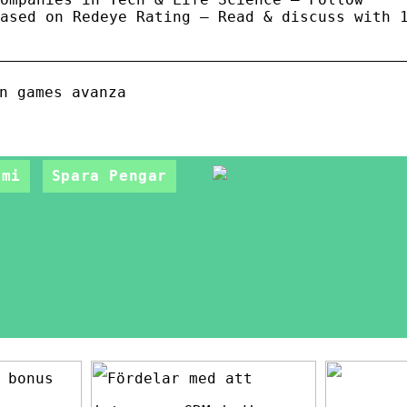
ased on Redeye Rating – Read & discuss with 
n games avanza
omi
Spara Pengar