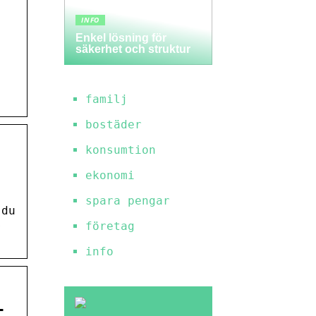
INFO
Enkel lösning för
säkerhet och struktur
familj
bostäder
konsumtion
ekonomi
spara pengar
 du
s
företag
info
–