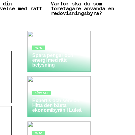
a din
Varför ska du som
evelse med rätt
företagare använda en
redovisningsbyrå?
INFO
Spara pengar och
energi med rätt
belysning
FÖRETAG
Expertis och service:
Hitta den bästa
ekonomibyrån i Luleå
INFO