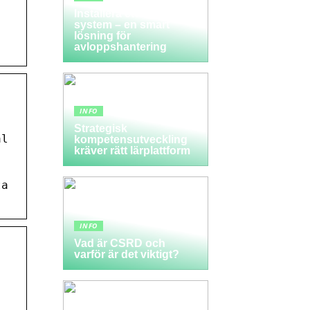
Installera ett LTA-
system – en smart
lösning för
avloppshantering
INFO
Strategisk
al
kompetensutveckling
kräver rätt lärplattform
ta
INFO
Vad är CSRD och
varför är det viktigt?