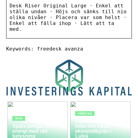
Desk Riser Original Large · Enkel att
ställa undan · Höjs och sänks till nio
olika nivåer · Placera var som helst ·
Enkel att fälla ihop · Lätt att ta
med.
Keywords: freedesk avanza
FÖRETAG
INFO
Expertis och service:
Spara pengar och
Hitta den bästa
energi med rätt
ekonomibyrån i
belysning
Luleå