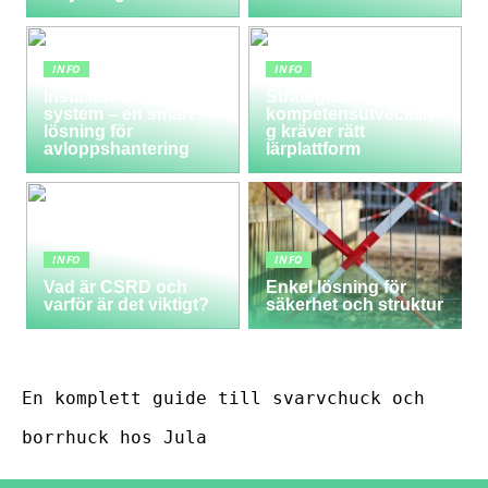
INFO
INFO
Installera ett LTA-
Strategisk
system – en smart
kompetensutvecklin
lösning för
g kräver rätt
avloppshantering
lärplattform
INFO
INFO
Vad är CSRD och
Enkel lösning för
varför är det viktigt?
säkerhet och struktur
En komplett guide till svarvchuck och
borrhuck hos Jula