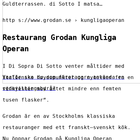
Guldterrassen. di Sotto I matsa…
http s://www.grodan.se › kungligaoperan
Restaurang Grodan Kungliga
Operan
I Di Sopra Di Sotto venter måltider med
Varför ska du som företagare använda en
italienske høydepunkter og nytelser fra en
redovisningsbyrå?
vinkjeller med intet mindre enn femten
tusen flasker“.
Grodan är en av Stockholms klassiska
restauranger med ett franskt–svenskt kök.
Nu öppnar Grodan på Kungliga Operan