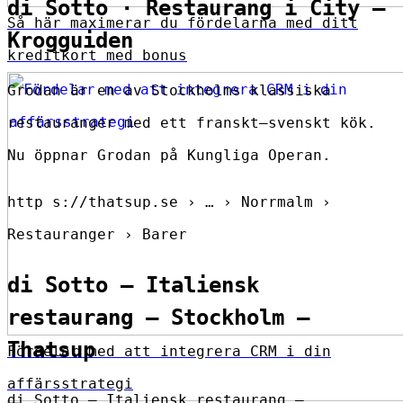
di Sotto · Restaurang i City –
Så här maximerar du fördelarna med ditt
Krogguiden
kreditkort med bonus
Grodan är en av Stockholms klassiska
restauranger med ett franskt–svenskt kök.
Nu öppnar Grodan på Kungliga Operan.
http s://thatsup.se › … › Norrmalm ›
Restauranger › Barer
di Sotto – Italiensk
restaurang – Stockholm –
Thatsup
Fördelar med att integrera CRM i din
affärsstrategi
di Sotto – Italiensk restaurang –