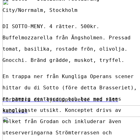
City/Norrmalm, Stockholm
DI SOTTO-MENY. 4 rätter. 500kr.
Buffelmozzarella från Ängsholmen. Pressad
tomat, basilika, rostade frön, olivolja.
Gnocchi. Bränd grädde, muskot, tryffel.
En trappa ner från Kungliga Operans scener
hittar du di Sotto (före detta Brasseriet),
en pampig restaurang och bar med stans
Förbättra din ljudupplevelse med rätt
kungligaste utsikt. Konceptet drivs av
kabelval
folket från Grodan och inkluderar även
uteserveringarna Strömterrassen och