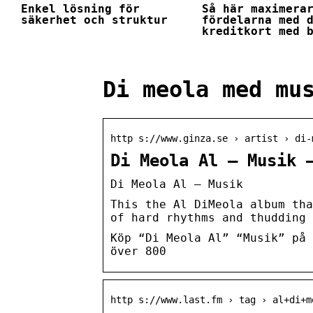
Enkel lösning för
Så här maximera
säkerhet och struktur
fördelarna med 
kreditkort med 
Di meola med mu
http s://www.ginza.se › artist › di-
Di Meola Al – Musik 
Di Meola Al – Musik
This the Al DiMeola album tha
of hard rhythms and thudding 
Köp “Di Meola Al” “Musik” på 
över 800
http s://www.last.fm › tag › al+di+m