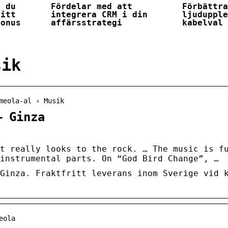
r du
Fördelar med att
Förbättr
ditt
integrera CRM i din
ljuduppl
bonus
affärsstrategi
kabelval
sik
meola-al › Musik
– Ginza
t really looks to the rock. … The music is f
instrumental parts. On “God Bird Change”, …
Ginza. Fraktfritt leverans inom Sverige vid 
eola