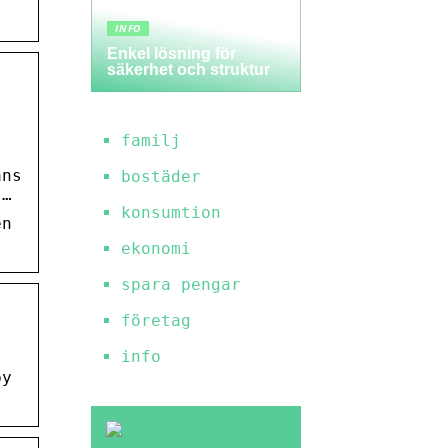
INFO
Enkel lösning för
säkerhet och struktur
familj
ans
bostäder
 …
konsumtion
en
ekonomi
spara pengar
företag
info
by