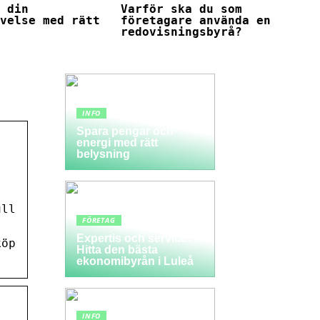
a din
Varför ska du som
evelse med rätt
företagare använda en
redovisningsbyrå?
INFO
Spara pengar och
energi med rätt
belysning
ull
FÖRETAG
Expertis och service:
köp
Hitta den bästa
ekonomibyrån i Luleå
INFO