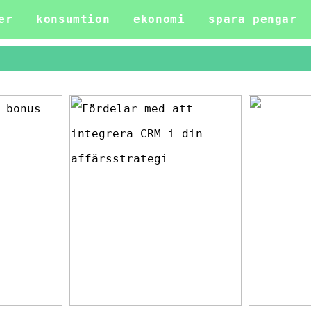
er
konsumtion
ekonomi
spara pengar