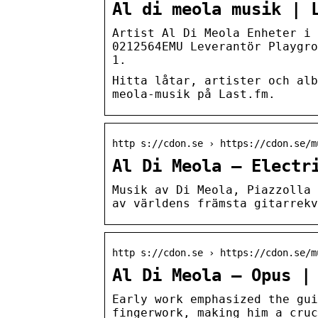
Al di meola musik | 
Artist Al Di Meola Enheter i 
0212564EMU Leverantör Playgro
1.
Hitta låtar, artister och alb
meola-musik på Last.fm.
http s://cdon.se › https://cdon.se/m
Al Di Meola – Electr
Musik av Di Meola, Piazzolla 
av världens främsta gitarrekv
http s://cdon.se › https://cdon.se/m
Al Di Meola – Opus |
Early work emphasized the gui
fingerwork, making him a cruc