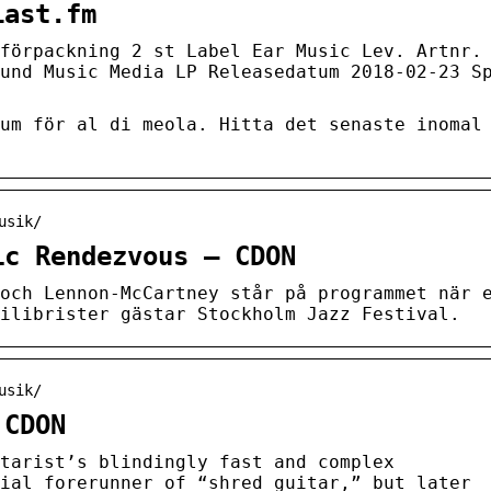
Last.fm
förpackning 2 st Label Ear Music Lev. Artnr.
und Music Media LP Releasedatum 2018-02-23 S
um för al di meola. Hitta det senaste inomal
usik/
ic Rendezvous – CDON
och Lennon-McCartney står på programmet när 
ilibrister gästar Stockholm Jazz Festival.
usik/
 CDON
tarist’s blindingly fast and complex
ial forerunner of “shred guitar,” but later