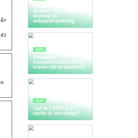
Installera ett LTA-
system – en smart
lösning för
pår
avloppshantering
 di
INFO
Strategisk
kompetensutveckling
kräver rätt lärplattform
en
INFO
Vad är CSRD och
varför är det viktigt?