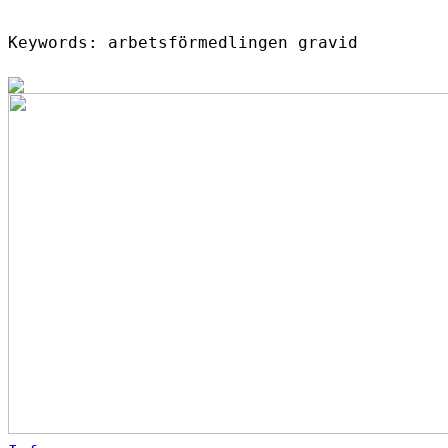
Keywords: arbetsförmedlingen gravid