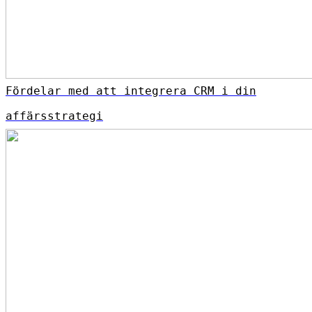
Fördelar med att integrera CRM i din
affärsstrategi