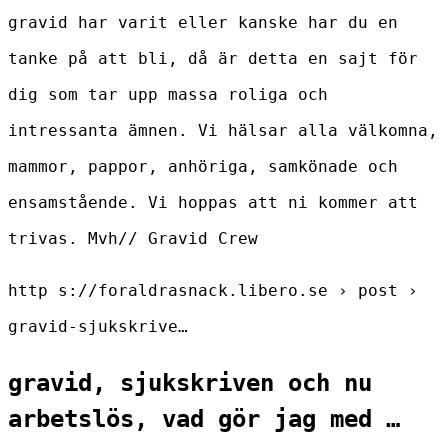
gravid har varit eller kanske har du en
tanke på att bli, då är detta en sajt för
dig som tar upp massa roliga och
intressanta ämnen. Vi hälsar alla välkomna,
mammor, pappor, anhöriga, samkönade och
ensamstående. Vi hoppas att ni kommer att
trivas. Mvh// Gravid Crew
http s://foraldrasnack.libero.se › post ›
gravid-sjukskrive…
gravid, sjukskriven och nu
arbetslös, vad gör jag med …