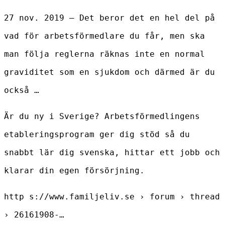
27 nov. 2019 — Det beror det en hel del på
vad för arbetsförmedlare du får, men ska
man följa reglerna räknas inte en normal
graviditet som en sjukdom och därmed är du
också …
Är du ny i Sverige? Arbetsförmedlingens
etableringsprogram ger dig stöd så du
snabbt lär dig svenska, hittar ett jobb och
klarar din egen försörjning.
http s://www.familjeliv.se › forum › thread
› 26161908-…