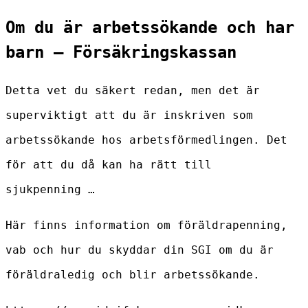
Om du är arbetssökande och har
barn – Försäkringskassan
Detta vet du säkert redan, men det är
superviktigt att du är inskriven som
arbetssökande hos arbetsförmedlingen. Det
för att du då kan ha rätt till
sjukpenning …
Här finns information om föräldrapenning,
vab och hur du skyddar din SGI om du är
föräldraledig och blir arbetssökande.