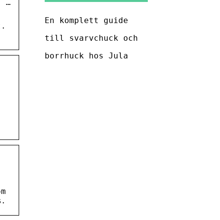
s …
En komplett guide
t.
till svarvchuck och
borrhuck hos Jula
om
%.