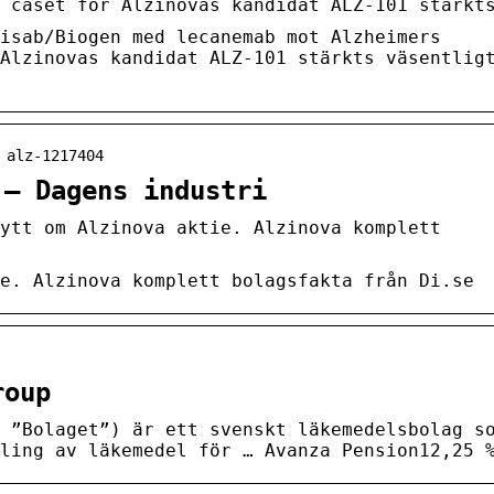
 caset för Alzinovas kandidat ALZ-101 stärkt
isab/Biogen med lecanemab mot Alzheimers
Alzinovas kandidat ALZ-101 stärkts väsentlig
 alz-1217404
 – Dagens industri
ytt om Alzinova aktie. Alzinova komplett
e. Alzinova komplett bolagsfakta från Di.se
roup
 ”Bolaget”) är ett svenskt läkemedelsbolag s
ling av läkemedel för … Avanza Pension12,25 