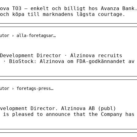
ova TO3 – enkelt och billigt hos Avanza Bank
och köpa till marknadens lägsta courtage.
utor › alla-foretagsar…
Development Director · Alzinova recruits
 · BioStock: Alzinova om FDA-godkännandet av
utor › foretags-press…
evelopment Director. Alzinova AB (publ)
 is pleased to announce that the Company has