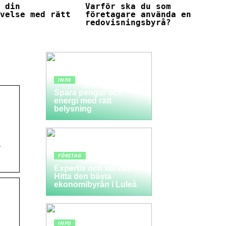
a din
Varför ska du som
evelse med rätt
företagare använda en
redovisningsbyrå?
INFO
Spara pengar och
energi med rätt
belysning
r
FÖRETAG
Expertis och service:
Hitta den bästa
ekonomibyrån i Luleå
INFO