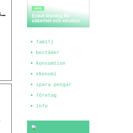
INFO
s…
Enkel lösning för
säkerhet och struktur
familj
bostäder
konsumtion
ekonomi
spara pengar
företag
info
a