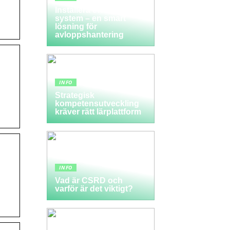
Installera ett LTA-
.
system – en smart
lösning för
avloppshantering
INFO
Strategisk
kompetensutveckling
kräver rätt lärplattform
INFO
Vad är CSRD och
varför är det viktigt?