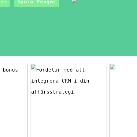
omi
Spara Pengar