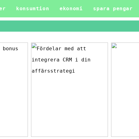
er
konsumtion
ekonomi
spara pengar