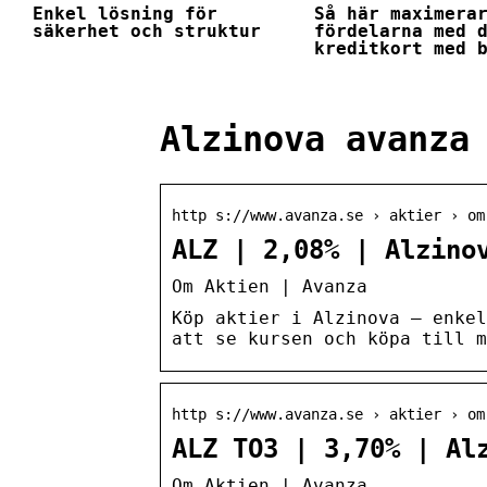
Enkel lösning för
Så här maximera
säkerhet och struktur
fördelarna med 
kreditkort med 
Alzinova avanza
http s://www.avanza.se › aktier › om
ALZ | 2,08% | Alzino
Om Aktien | Avanza
Köp aktier i Alzinova – enkel
att se kursen och köpa till 
http s://www.avanza.se › aktier › om
ALZ TO3 | 3,70% | Al
Om Aktien | Avanza