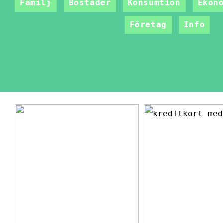
Familj
Bostäder
Konsumtion
Ekon
Företag
Info