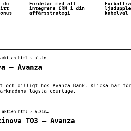
r du
Fördelar med att
Förbättr
ditt
integrera CRM i din
ljuduppl
bonus
affärsstrategi
kabelval
-aktien.html › alzin…
va – Avanza
t och billigt hos Avanza Bank. Klicka här fö
marknadens lägsta courtage.
-aktien.html › alzin…
zinova TO3 – Avanza